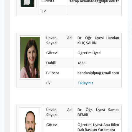
E-Posta
serap.akbabadag@dpu.edu.tr
CV
Ünvan, Adı
Dr. Öğr. Üyesi Handan
Soyadı
KILIÇ ŞAHİN
Görevi
Öğretim Üyesi
Dahili
4661
E-Posta
handankdpu@gmail.com
CV
Tıklayınız
Ünvan, Adı
Dr. Öğr. Üyesi Samet
Soyadı
DEMİR
Görevi
Öğretim Üyesi-Ana Bilim
Dalı Başkan Yardımcısı