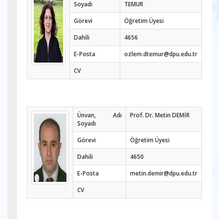
Soyadı
TEMUR
Görevi
Öğretim Üyesi
Dahili
4656
E-Posta
ozlem.dtemur@dpu.edu.tr
CV
Ünvan, Adı
Prof. Dr. Metin DEMİR
Soyadı
Görevi
Öğretim Üyesi
Dahili
4650
E-Posta
metin.demir@dpu.edu.tr
CV