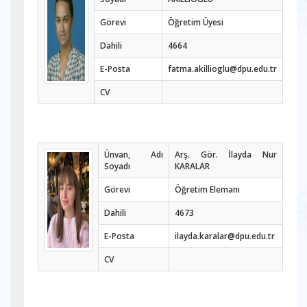
Görevi
Öğretim Üyesi
Dahili
4664
E-Posta
fatma.akillioglu@dpu.edu.tr
CV
Ünvan, Adı
Arş. Gör. İlayda Nur
Soyadı
KARALAR
Görevi
Öğretim Elemanı
Dahili
4673
E-Posta
ilayda.karalar@dpu.edu.tr
CV