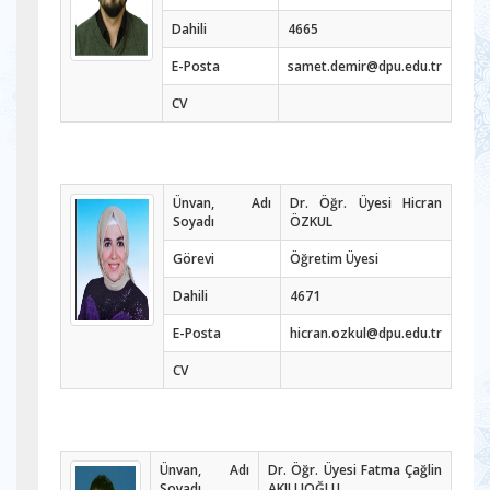
Dahili
4665
E-Posta
samet.demir@dpu.edu.tr
CV
Ünvan, Adı
Dr. Öğr. Üyesi Hicran
Soyadı
ÖZKUL
Görevi
Öğretim Üyesi
Dahili
4671
E-Posta
hicran.ozkul@dpu.edu.tr
CV
Ünvan, Adı
Dr. Öğr. Üyesi Fatma Çağlin
Soyadı
AKILLIOĞLU