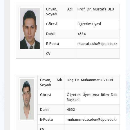
Ünvan, Adı
Prof. Dr. Mustafa ULU
Soyadı
Görevi
Öğretim Üyesi
Dahili
4584
E-Posta
mustafa.ulu@dpu.edu.tr
CV
Ünvan, Adı
Doç. Dr. Muhammet ÖZDEN
Soyadı
Görevi
Öğretim Üyesi-Ana Bilim Dalı
Başkanı
Dahili
4652
E-Posta
muhammet.ozden@dpu.edu.tr
CV