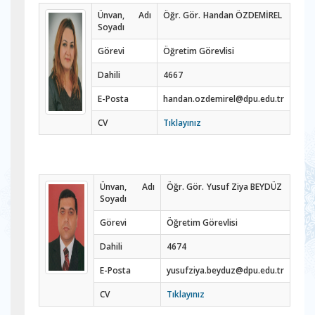
Ünvan, Adı
Öğr. Gör. Handan ÖZDEMİREL
Soyadı
Görevi
Öğretim Görevlisi
Dahili
4667
E-Posta
handan.ozdemirel@dpu.edu.tr
CV
Tıklayınız
Ünvan, Adı
Öğr. Gör. Yusuf Ziya BEYDÜZ
Soyadı
Görevi
Öğretim Görevlisi
Dahili
4674
E-Posta
yusufziya.beyduz@dpu.edu.tr
CV
Tıklayınız