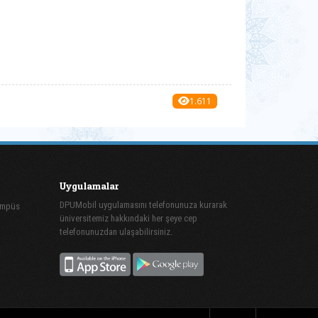
1.611
Uygulamalar
DPUMobil uygulamasını telefonunuza kurarak
ampüs
üniversitemiz hakkındaki her şeye cep
telefonunuzdan ulaşabilirsiniz.