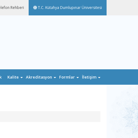
lefon Rehberi
T.C. Kütahya Dumlupınar Üniversitesi
k
Kalite
Akreditasyon
Formlar
İletişim
n