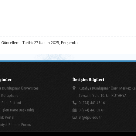
 Güncelleme Tarihi: 27 Kasım 2025, Perşembe
işimler
İletişim Bilgileri
 Dumlupınar Üniversitesi
Kütahya Dumlupınar Üniv. Merkez K
 Kütüphane
Tavşanlı Yolu 10. km KÜTAHYA
 Bilgi Sistemi
0 (274) 443 45 16
İşleri Daire Başkanlığı
0 (274) 443 03 61
ik Portal
ef@dpu.edu.tr
yet Bildirim Formu