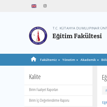
T.C. KÜTAHYA DUMLUPINAR ÜNİ
Eğitim Fakültesi
Fakültemiz
Yönetim
Akademik
Böl
Kalite
Eğ
Birim Faaliyet Raporları
A
Birim İçi Değerlendirme Raporu
Eği