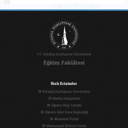
T.C. Kütahya Dumlupınar Üniversitesi
Eğitim Fakültesi
Hızlı Erişimler
Kütahya Dumlupınar Üniversitesi
Merkez Kütüphane
Öğrenci Bilgi Sistemi
Öğrenci İşleri Daire Başkanlığı
Akademik Portal
Memnuniyet Bildirim Formu