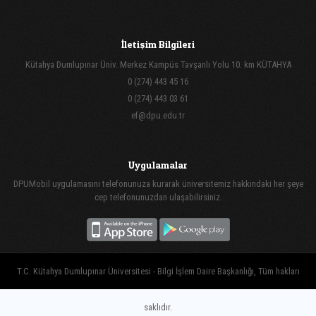
İletişim Bilgileri
Kütahya Dumlupınar Üniv. Merkez Kampüs Tavşanlı Yolu 10. km KÜTAHYA
0 (274) 443 45 16
0 (274) 443 03 61
ef@dpu.edu.tr
Uygulamalar
DPUMobil uygulamasını telefonunuza kurarak üniversitemiz hakkındaki her şeye
cep telefonunuzdan ulaşabilirsiniz.
T.C. Kütahya Dumlupınar Üniversitesi - Bilgi İşlem Daire Başkanlığı, Tüm hakları
saklıdır.