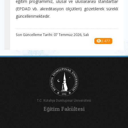
eğitim programımız, ulusal ve uluslararası standartlar
(EPDAD vb. akreditasyon ölçütleri) gözetilerek sürekli
güncellenmektedir.
Son Güncelleme Tarihi: 07 Temmuz 2026, Salı
2.477
T.C. Kütahya Dumlupınar Üniversitesi
Eğitim Fakültesi