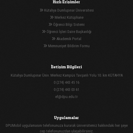
Hızlı Erişimler
Kütahya Dumlupınar Üniversitesi
Merkez Kütüphane
Öğrenci Bilgi Sistemi
Öğrenci İşleri Daire Başkanlığı
Akademik Portal
Memnuniyet Bildirim Formu
İletişim Bilgileri
Kütahya Dumlupınar Üniv. Merkez Kampüs Tavşanlı Yolu 10. km KÜTAHYA
0 (274) 443 45 16
0 (274) 443 03 61
ef@dpu.edu.tr
Uygulamalar
DPUMobil uygulamasını telefonunuza kurarak üniversitemiz hakkındaki her şeye
cep telefonunuzdan ulaşabilirsiniz.