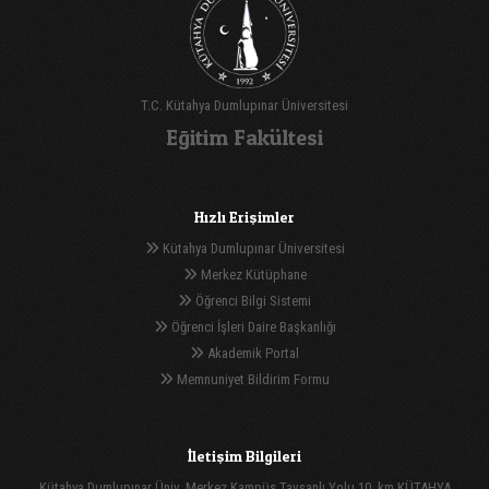
T.C. Kütahya Dumlupınar Üniversitesi
Eğitim Fakültesi
Hızlı Erişimler
Kütahya Dumlupınar Üniversitesi
Merkez Kütüphane
Öğrenci Bilgi Sistemi
Öğrenci İşleri Daire Başkanlığı
Akademik Portal
Memnuniyet Bildirim Formu
İletişim Bilgileri
Kütahya Dumlupınar Üniv. Merkez Kampüs Tavşanlı Yolu 10. km KÜTAHYA