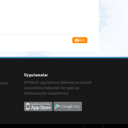
868
Uygulamalar
DPUMobil uygulamasını telefonunuza kurarak
ampüs
üniversitemiz hakkındaki her şeye cep
telefonunuzdan ulaşabilirsiniz.