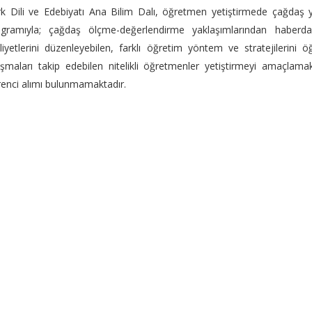
k Dili ve Edebiyatı Ana Bilim Dalı, öğretmen yetiştirmede çağdaş ya
ogramıyla; çağdaş ölçme-değerlendirme yaklaşımlarından haberda
liyetlerini düzenleyebilen, farklı öğretim yöntem ve stratejilerini 
ışmaları takip edebilen nitelikli öğretmenler yetiştirmeyi amaçlam
enci alımı bulunmamaktadır.