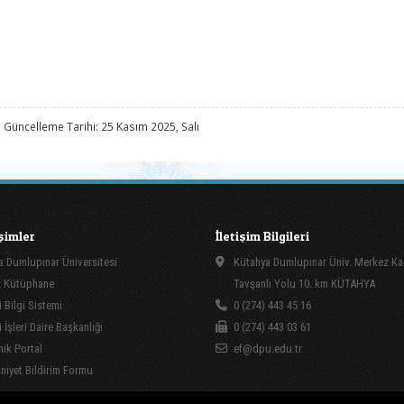
 Güncelleme Tarihi: 25 Kasım 2025, Salı
işimler
İletişim Bilgileri
 Dumlupınar Üniversitesi
Kütahya Dumlupınar Üniv. Merkez K
 Kütüphane
Tavşanlı Yolu 10. km KÜTAHYA
 Bilgi Sistemi
0 (274) 443 45 16
İşleri Daire Başkanlığı
0 (274) 443 03 61
ik Portal
ef@dpu.edu.tr
yet Bildirim Formu