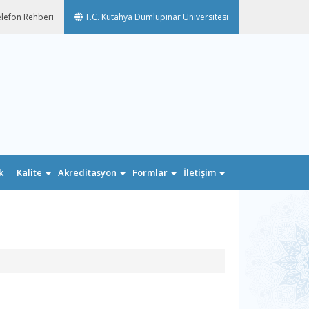
lefon Rehberi
T.C. Kütahya Dumlupınar Üniversitesi
k
Kalite
Akreditasyon
Formlar
İletişim
n