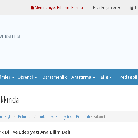
Memnuniyet Bildirim Formu
Hızlı Erişimler
Te
VERSİTESİ
ümler
Öğrenci
Öğretmenlik
Araştırma
Bilgi-
Pedagoji
Uygulaması
Belge
Formasyo
kkında
na Sayfa
Bölümler
Türk Dili ve Edebiyatı Ana Bilim Dalı
/ Hakkında
k Dili ve Edebiyatı Ana Bilim Dalı