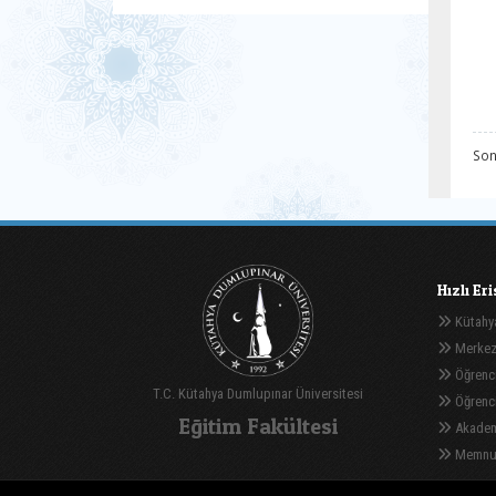
Son
Hızlı Er
Kütahya
Merkez
Öğrenci
T.C. Kütahya Dumlupınar Üniversitesi
Öğrenci 
Eğitim Fakültesi
Akadem
Memnuni