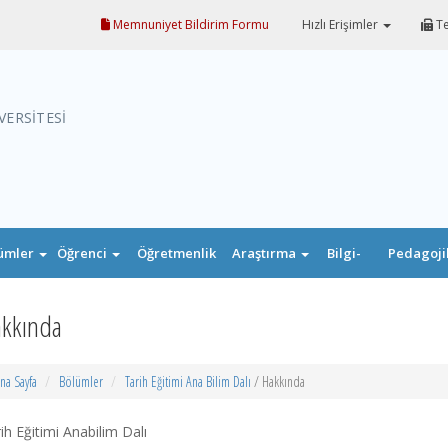
Memnuniyet Bildirim Formu
Hızlı Erişimler
Te
VERSİTESİ
ümler
Öğrenci
Öğretmenlik
Araştırma
Bilgi-
Pedagoji
Uygulaması
Belge
Formasyo
kkında
na Sayfa
Bölümler
Tarih Eğitimi Ana Bilim Dalı
/ Hakkında
ih Eğitimi Anabilim Dalı