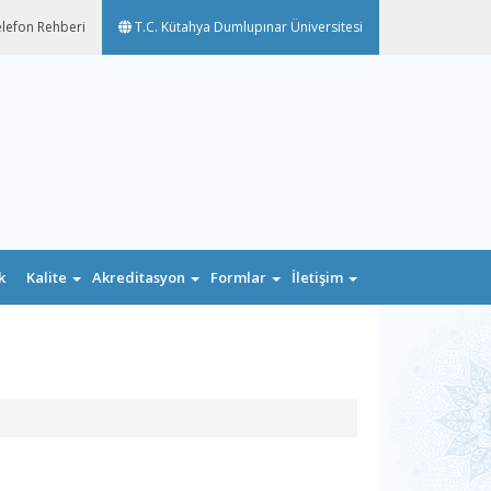
lefon Rehberi
T.C. Kütahya Dumlupınar Üniversitesi
k
Kalite
Akreditasyon
Formlar
İletişim
n