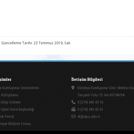
 Güncelleme Tarihi: 23 Temmuz 2019, Salı
işimler
İletişim Bilgileri
 Dumlupınar Üniversitesi
Kütahya Dumlupınar Üniv. Merkez K
 Kütüphane
Tavşanlı Yolu 10. km KÜTAHYA
 Bilgi Sistemi
0 (274) 443 45 16
İşleri Daire Başkanlığı
0 (274) 443 03 61
ik Portal
ef@dpu.edu.tr
yet Bildirim Formu