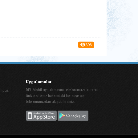
898
Uygulamalar
DPUMobil uygulamasını telefonunuza kurarak
ampüs
üniversitemiz hakkındaki her şeye cep
telefonunuzdan ulaşabilirsiniz.