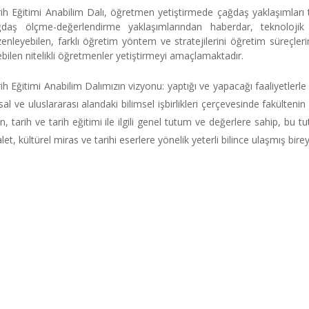
ih Eğitimi Anabilim Dalı, öğretmen yetiştirmede çağdaş yaklaşımları t
ğdaş ölçme-değerlendirme yaklaşımlarından haberdar, teknolojik g
enleyebilen, farklı öğretim yöntem ve stratejilerini öğretim süreçleri
bilen nitelikli öğretmenler yetiştirmeyi amaçlamaktadır.
ih Eğitimi Anabilim Dalımızın vizyonu: yaptığı ve yapacağı faaliyetlerl
sal ve uluslararası alandaki bilimsel işbirlikleri çerçevesinde fakülte
an, tarih ve tarih eğitimi ile ilgili genel tutum ve değerlere sahip, bu
let, kültürel miras ve tarihi eserlere yönelik yeterli bilince ulaşmış bireyl