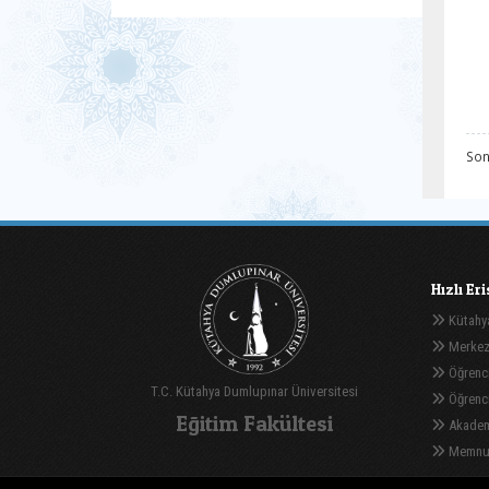
Son
Hızlı Er
Kütahya
Merkez
Öğrenci
T.C. Kütahya Dumlupınar Üniversitesi
Öğrenci 
Eğitim Fakültesi
Akadem
Memnuni