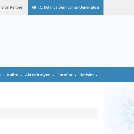
lefon Rehberi
T.C. Kütahya Dumlupınar Üniversitesi
k
Kalite
Akreditasyon
Formlar
İletişim
n