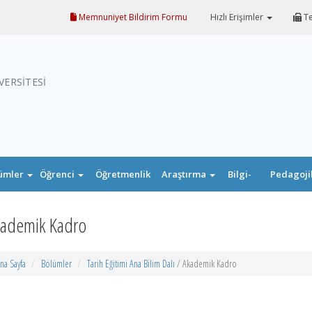
Memnuniyet Bildirim Formu
Hızlı Erişimler
Te
VERSİTESİ
ümler
Öğrenci
Öğretmenlik
Araştırma
Bilgi-
Pedagoji
Uygulaması
Belge
Formasyo
ademik Kadro
na Sayfa
Bölümler
Tarih Eğitimi Ana Bilim Dalı
/ Akademik Kadro