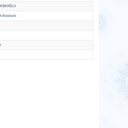
 HEKİMOĞLU
lı Başkanı
r