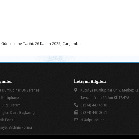
 Güncelleme Tarihi: 26 Kasım 2025, Çarşamba
işimler
İletişim Bilgileri
 Dumlupınar Üniversitesi
Kütahya Dumlupınar Üniv. Merkez K
 Kütüphane
Tavşanlı Yolu 10. km KÜTAHYA
 Bilgi Sistemi
0 (274) 443 45 16
İşleri Daire Başkanlığı
0 (274) 443 03 61
ik Portal
ef@dpu.edu.tr
yet Bildirim Formu