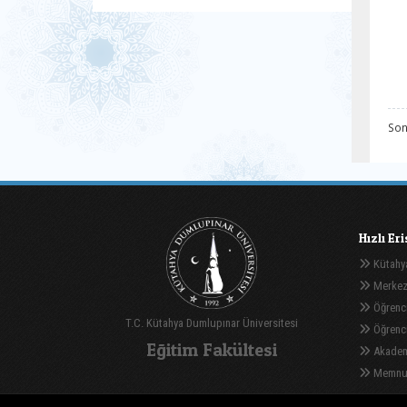
Son
Hızlı Er
Kütahya
Merkez
Öğrenci
T.C. Kütahya Dumlupınar Üniversitesi
Öğrenci 
Eğitim Fakültesi
Akadem
Memnuni