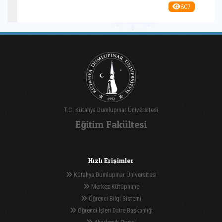
807
T.C. Kütahya Dumlupınar Üniversitesi
Eğitim Fakültesi
Hızlı Erişimler
Kütahya Dumlupınar Üniversitesi
Merkez Kütüphane
Öğrenci Bilgi Sistemi
Öğrenci İşleri Daire Başkanlığı