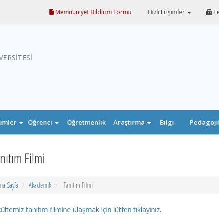
Memnuniyet Bildirim Formu
Hızlı Erişimler
Te
VERSİTESİ
ümler
Öğrenci
Öğretmenlik
Araştırma
Bilgi-
Pedagoji
Uygulaması
Belge
Formasyo
nıtım Filmi
na Sayfa
Akademik
Tanıtım Filmi
ültemiz tanıtım filmine ulaşmak için lütfen tıklayınız.