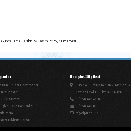
 Güncelleme Tarihi: 29 Kasım 2025, Cumartesi
işimler
İletişim Bilgileri
 Dumlupınar Üniversitesi
Kütahya Dumlupınar Üniv. Merkez K
 Kütüphane
Tavşanlı Yolu 10. km KÜTAHYA
 Bilgi Sistemi
0 (274) 443 45 16
İşleri Daire Başkanlığı
0 (274) 443 03 61
ik Portal
ef@dpu.edu.tr
yet Bildirim Formu