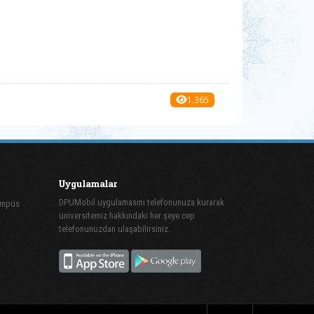
1.365
Uygulamalar
DPUMobil uygulamasını telefonunuza kurarak
ampüs
üniversitemiz hakkındaki her şeye cep
telefonunuzdan ulaşabilirsiniz.