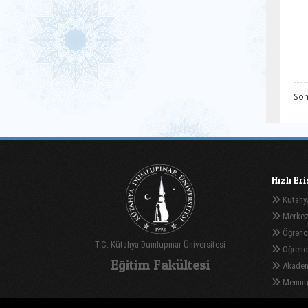
Son
Hızlı Er
Kütahya
Merkez
Öğrenci
T.C. Kütahya Dumlupınar Üniversitesi
Öğrenci 
Eğitim Fakültesi
Akadem
Memnuni