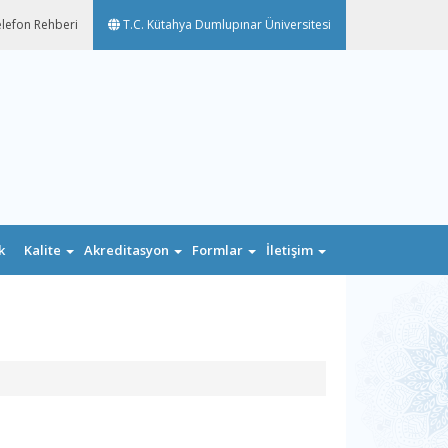
lefon Rehberi
T.C. Kütahya Dumlupınar Üniversitesi
k
Kalite
Akreditasyon
Formlar
İletişim
n