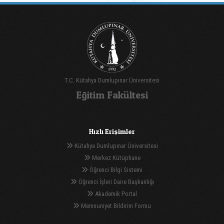
T.C. Kütahya Dumlupınar Üniversitesi
Eğitim Fakültesi
Hızlı Erişimler
Kütahya Dumlupınar Üniversitesi
Merkez Kütüphane
Öğrenci Bilgi Sistemi
Öğrenci İşleri Daire Başkanlığı
Akademik Portal
Memnuniyet Bildirim Formu