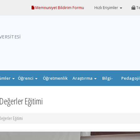
Memnuniyet Bildirim Formu
Hızlı Erişimler
Te
VERSİTESİ
ümler
Öğrenci
Öğretmenlik
Araştırma
Bilgi-
Pedagoji
Uygulaması
Belge
Formasyo
Değerler Eğitimi
eğerler Eğitimi