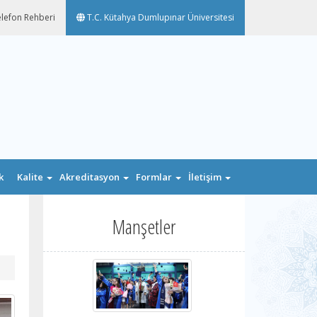
lefon Rehberi
T.C. Kütahya Dumlupınar Üniversitesi
k
Kalite
Akreditasyon
Formlar
İletişim
n
Manşetler