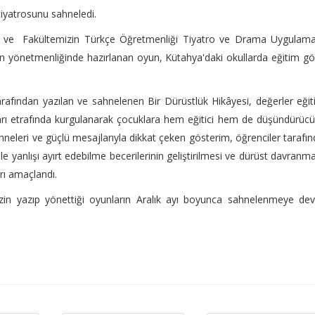
tiyatrosunu sahneledi.
n ve Fakültemizin Türkçe Öğretmenliği Tiyatro ve Drama Uygulamal
ın yönetmenliğinde hazırlanan oyun, Kütahya'daki okullarda eğitim g
rafından yazılan ve sahnelenen Bir Dürüstlük Hikâyesi, değerler eğit
ları etrafında kurgulanarak çocuklara hem eğitici hem de düşündürücü
ahneleri ve güçlü mesajlarıyla dikkat çeken gösterim, öğrenciler tarafı
ile yanlışı ayırt edebilme becerilerinin geliştirilmesi ve dürüst davranm
rı amaçlandı.
zin yazıp yönettiği oyunların Aralık ayı boyunca sahnelenmeye de