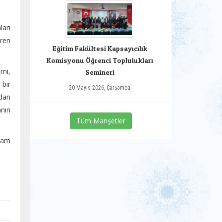
arı
ören
Eğitim Fakültesi Kapsayıcılık
Komisyonu Öğrenci Toplulukları
imi,
Semineri
 bir
20 Mayıs 2026, Çarşamba
ndan
anın
Tüm Manşetler
vam