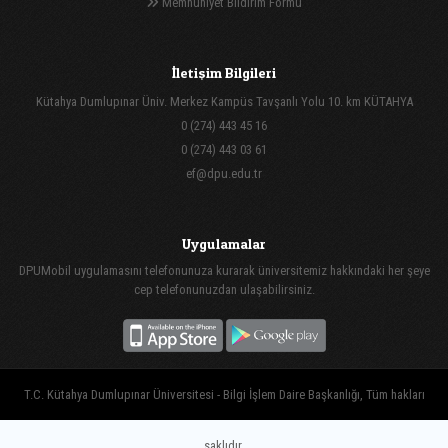
Memnuniyet Bildirim Formu
İletişim Bilgileri
Kütahya Dumlupınar Üniv. Merkez Kampüs Tavşanlı Yolu 10. km KÜTAHYA
0 (274) 443 45 16
0 (274) 443 03 61
ef@dpu.edu.tr
Uygulamalar
DPUMobil uygulamasını telefonunuza kurarak üniversitemiz hakkındaki her şeye
cep telefonunuzdan ulaşabilirsiniz.
T.C. Kütahya Dumlupınar Üniversitesi - Bilgi İşlem Daire Başkanlığı, Tüm hakları
saklıdır.