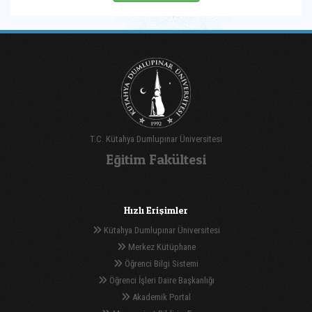
T.C. Kütahya Dumlupınar Üniversitesi
Eğitim Fakültesi
Hızlı Erişimler
Kütahya Dumlupınar Üniversitesi
Merkez Kütüphane
Öğrenci Bilgi Sistemi
Öğrenci İşleri Daire Başkanlığı
Akademik Portal