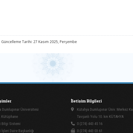
 Güncelleme Tarihi: 27 Kasım 2025, Perşembe
işimler
İletişim Bilgileri
 Dumlupınar Üniversitesi
Kütahya Dumlupınar Üniv. Merkez K
 Kütüphane
Tavşanlı Yolu 10. km KÜTAHYA
 Bilgi Sistemi
0 (274) 443 45 16
İşleri Daire Başkanlığı
0 (274) 443 03 61