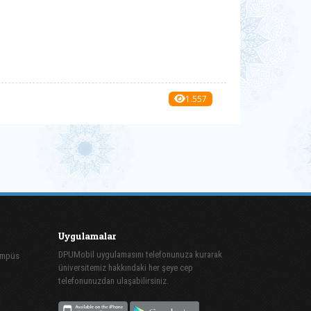
1.557
Uygulamalar
DPUMobil uygulamasını telefonunuza kurarak
ampüs
üniversitemiz hakkındaki her şeye cep
telefonunuzdan ulaşabilirsiniz.