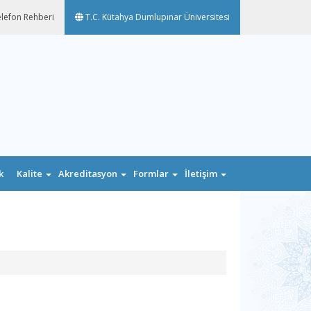
lefon Rehberi
T.C. Kütahya Dumlupınar Üniversitesi
k
Kalite
Akreditasyon
Formlar
İletişim
n