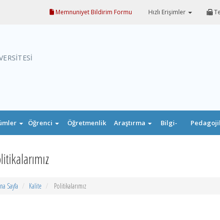
Memnuniyet Bildirim Formu
Hızlı Erişimler
Te
VERSİTESİ
ümler
Öğrenci
Öğretmenlik
Araştırma
Bilgi-
Pedagoji
Uygulaması
Belge
Formasyo
litikalarımız
na Sayfa
Kalite
Politikalarımız