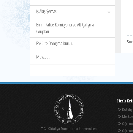
İş Akış Şeması
Birim Kalite Komisyonu ve Alt Çalışma
Grupları
Son
Fakülte Danışma Kurulu
Mevzuat
Hızlı Er
Kütahya
Merkez
Öğrenci
T.C. Kütahya Dumlupınar Üniversitesi
Öğrenci 