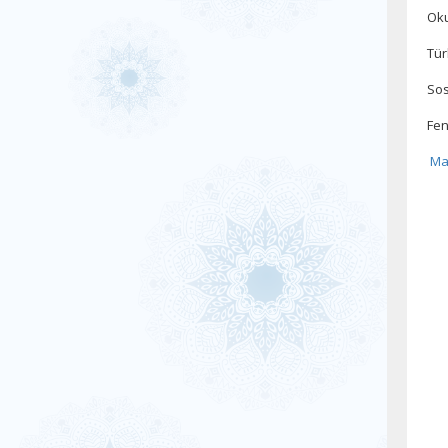
Oku
Tür
Sos
Fen
Ma