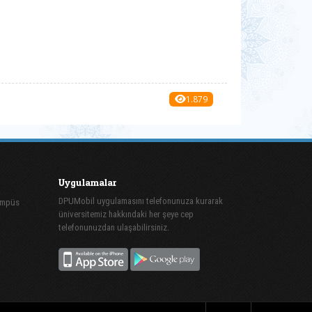
1.879
Uygulamalar
DPUMobil uygulamasını telefonunuza kurarak
ampüs
üniversitemiz hakkındaki her şeye cep
telefonunuzdan ulaşabilirsiniz.