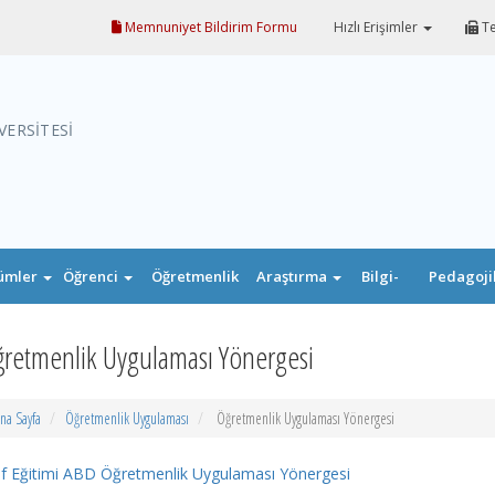
Memnuniyet Bildirim Formu
Hızlı Erişimler
Te
VERSİTESİ
ümler
Öğrenci
Öğretmenlik
Araştırma
Bilgi-
Pedagoji
Uygulaması
Belge
Formasyo
retmenlik Uygulaması Yönergesi
na Sayfa
Öğretmenlik Uygulaması
Öğretmenlik Uygulaması Yönergesi
ıf Eğitimi ABD Öğretmenlik Uygulaması Yönergesi