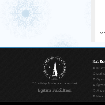
Son
Hızlı Er
Kütahya
Merkez
Öğrenci
T.C. Kütahya Dumlupınar Üniversitesi
Öğrenci 
Eğitim Fakültesi
Akadem
Memnuni