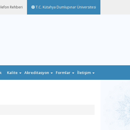
lefon Rehberi
T.C. Kütahya Dumlupınar Üniversitesi
k
Kalite
Akreditasyon
Formlar
İletişim
n