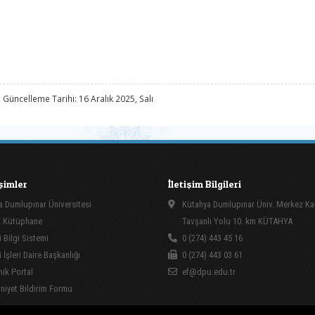
 Güncelleme Tarihi: 16 Aralık 2025, Salı
işimler
İletişim Bilgileri
 Dumlupınar Üniversitesi
Kütahya Dumlupınar Üniv. Merkez K
 Kütüphane
Tavşanlı Yolu 10. km KÜTAHYA
 Bilgi Sistemi
0 (274) 443 45 16
İşleri Daire Başkanlığı
0 (274) 443 03 61
ik Portal
ef@dpu.edu.tr
yet Bildirim Formu