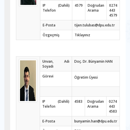
IP (Dahili)
4579
Doğrudan
0274
Telefon
Arama
443
4579
E-Posta
tijen.tulubas@dpu.edu.tr
Özgeçmiş
Tıklayınız
Unvan, Adı
Doç. Dr. Bünyamin HAN
Soyadı
Görevi
Öğretim Üyesi
IP (Dahili)
4583
Doğrudan
0274
Telefon
Arama
443
4583
E-Posta
bunyamin.han@dpu.edu.tr