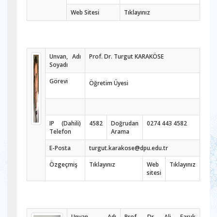
Web Sitesi
Tıklayınız
Unvan, Adı
Prof. Dr. Turgut KARAKÖSE
Soyadı
Görevi
Öğretim Üyesi
IP (Dahili)
4582
Doğrudan
0274 443 4582
Telefon
Arama
E-Posta
turgut.karakose@dpu.edu.tr
Özgeçmiş
Tıklayınız
Web
Tıklayınız
sitesi
Unvan, Adı
Prof. Dr. Ali Faruk