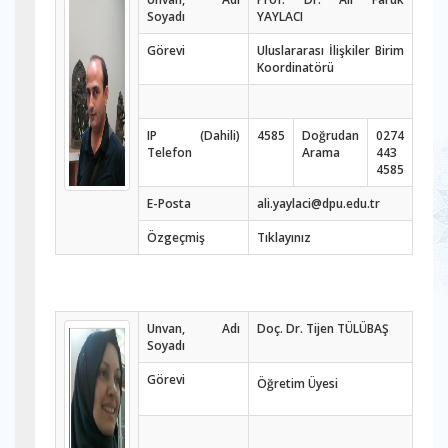
Soyadı
YAYLACI
Görevi
Uluslararası İlişkiler Birim
Koordinatörü
IP (Dahili)
4585
Doğrudan
0274
Telefon
Arama
443
4585
E-Posta
ali.yaylaci@dpu.edu.tr
Özgeçmiş
Tıklayınız
Unvan, Adı
Doç. Dr. Tijen TÜLÜBAŞ
Soyadı
Görevi
Öğretim Üyesi