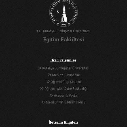
T.C. Kütahya Dumlupınar Üniversitesi
Eğitim Fakültesi
Hızlı Erişimler
Kütahya Dumlupınar Üniversitesi
Merkez Kütüphane
Öğrenci Bilgi Sistemi
Öğrenci İşleri Daire Başkanlığı
Akademik Portal
Memnuniyet Bildirim Formu
İletişim Bilgileri