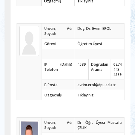
Özgeçmiş
Tıklayınız
Unvan, Adı
Doç. Dr. Evrim EROL
Soyadı
Görevi
Öğretim Üyesi
IP (Dahili)
4589
Doğrudan
0274
Telefon
Arama
443
4589
E-Posta
evrim.erol@dpu.edu.tr
Özgeçmiş
Tıklayınız
Unvan, Adı
Dr. Öğr. Üyesi Mustafa
Soyadı
ÇELİK