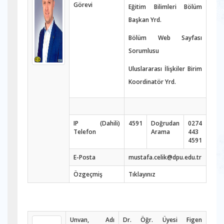
Görevi
Eğitim Bilimleri Bölüm
Başkan Yrd.
Bölüm Web Sayfası
Sorumlusu
Uluslararası İlişkiler Birim
Koordinatör Yrd.
IP (Dahili)
4591
Doğrudan
0274
Telefon
Arama
443
4591
E-Posta
mustafa.celik@dpu.edu.tr
Özgeçmiş
Tıklayınız
Unvan, Adı
Dr. Öğr. Üyesi Figen