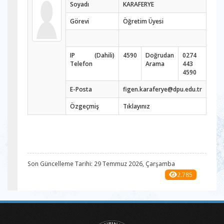
Soyadı
KARAFERYE
Görevi
Öğretim Üyesi
IP (Dahili)
4590
Doğrudan
0274
Telefon
Arama
443
4590
E-Posta
figen.karaferye@dpu.edu.tr
Özgeçmiş
Tıklayınız
Son Güncelleme Tarihi: 29 Temmuz 2026, Çarşamba
2.785