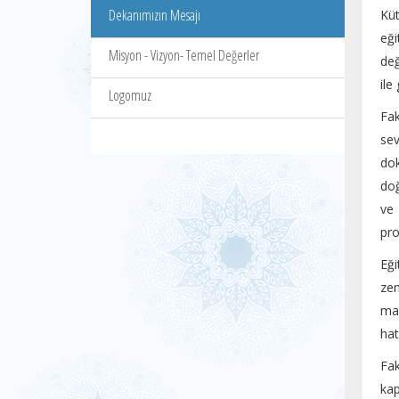
Dekanımızın Mesajı
Küt
eği
Misyon - Vizyon- Temel Değerler
değ
ile
Logomuz
Fak
sev
dok
doğ
ve 
pro
Eğ
zen
mar
hat
Fak
kap