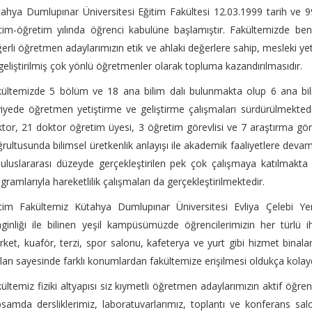
ahya Dumlupınar Üniversitesi Eğitim Fakültesi 12.03.1999 tarih ve 
tim-öğretim yılında öğrenci kabulüne başlamıştır. Fakültemizde b
erli öğretmen adaylarımızın etik ve ahlaki değerlere sahip, mesleki yeter
 geliştirilmiş çok yönlü öğretmenler olarak topluma kazandırılmasıdır.
ültemizde 5 bölüm ve 18 ana bilim dalı bulunmakta olup 6 ana bilim
iyede öğretmen yetiştirme ve geliştirme çalışmaları sürdürülmekted
tor, 21 doktor öğretim üyesi, 3 öğretim görevlisi ve 7 araştırma gö
rultusunda bilimsel üretkenlik anlayışı ile akademik faaliyetlere dev
uluslararası düzeyde gerçekleştirilen pek çok çalışmaya katılmakta
gramlarıyla hareketlilik çalışmaları da gerçekleştirilmektedir.
itim Fakültemiz Kütahya Dumlupınar Üniversitesi Evliya Çelebi Ye
ginliği ile bilinen yeşil kampüsümüzde öğrencilerimizin her türlü i
ket, kuaför, terzi, spor salonu, kafeterya ve yurt gibi hizmet binal
ları sayesinde farklı konumlardan fakültemize erişilmesi oldukça kolayd
ültemiz fiziki altyapısı siz kıymetli öğretmen adaylarımızın aktif öğr
samda dersliklerimiz, laboratuvarlarımız, toplantı ve konferans sal