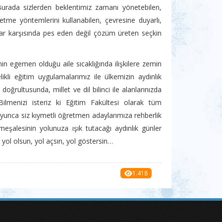
. Burada sizlerden beklentimiz zamanı yönetebilen,
tme yöntemlerini kullanabilen, çevresine duyarlı,
luklar karşısında pes eden değil çözüm üreten seçkin
nin egemen olduğu aile sıcaklığında ilişkilere zemin
kli eğitim uygulamalarımız ile ülkemizin aydınlık
doğrultusunda, millet ve dil bilinci ile alanlarınızda
menizi isteriz ki Eğitim Fakültesi olarak tüm
oyunca siz kıymetli öğretmen adaylarımıza rehberlik
eşalesinin yolunuza ışık tutacağı aydınlık günler
 yol olsun, yol açsın, yol göstersin…
1.418