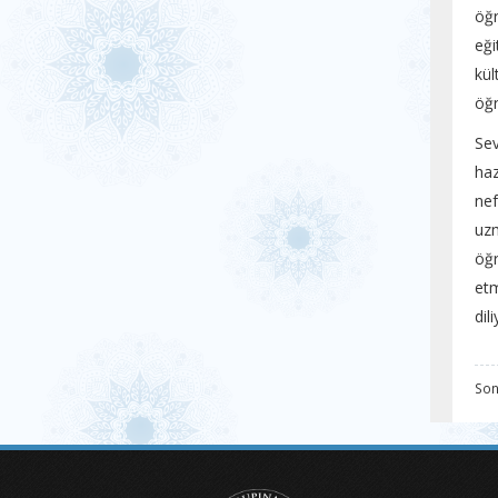
öğr
eği
kül
öğr
Sev
haz
nef
uz
öğr
etm
dil
Son