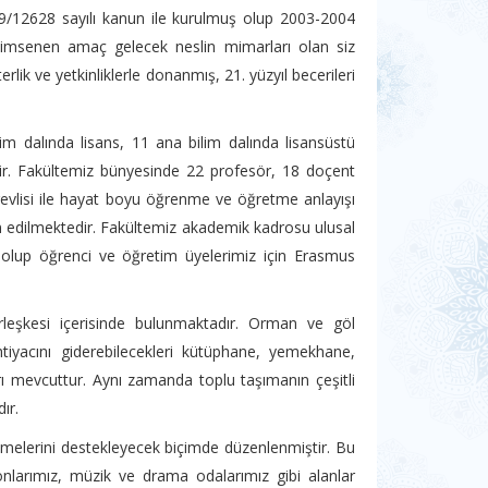
99/12628 sayılı kanun ile kurulmuş olup 2003-2004
enimsenen amaç gelecek neslin mimarları olan siz
lik ve yetkinliklerle donanmış, 21. yüzyıl becerileri
 dalında lisans, 11 ana bilim dalında lisansüstü
ir. Fakültemiz bünyesinde 22 profesör, 18 doçent
revlisi ile hayat boyu öğrenme ve öğretme anlayışı
am edilmektedir. Fakültemiz akademik kadrosu ulusal
 olup öğrenci ve öğretim üyelerimiz için Erasmus
rleşkesi içerisinde bulunmaktadır. Orman ve göl
htiyacını giderebilecekleri kütüphane, yemekhane,
arı mevcuttur. Aynı zamanda toplu taşımanın çeşitli
ır.
enmelerini destekleyecek biçimde düzenlenmiştir. Bu
onlarımız, müzik ve drama odalarımız gibi alanlar