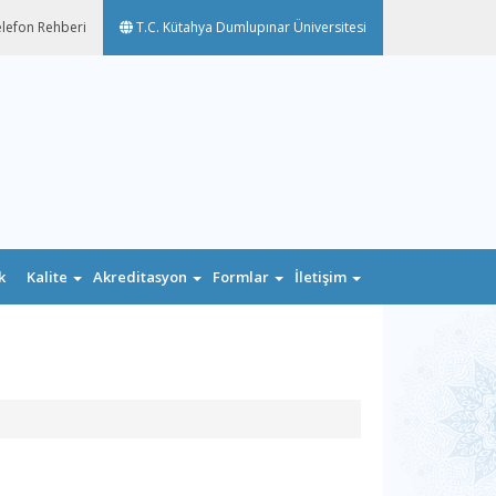
lefon Rehberi
T.C. Kütahya Dumlupınar Üniversitesi
k
Kalite
Akreditasyon
Formlar
İletişim
n