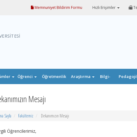
Memnuniyet Bildirim Formu
Hızlı Erişimler
Te
VERSİTESİ
ümler
Öğrenci
Öğretmenlik
Araştırma
Bilgi-
Pedagoji
Uygulaması
Belge
Formasyo
kanımızın Mesajı
na Sayfa
Fakültemiz
Dekanımızın Mesajı
gili Öğrencilerimiz,