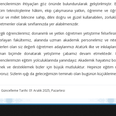
encilerimizin ihtiyaçları göz önünde bulundurularak geliştirilmiştir
tim teknolojilerine hâkim, ekip çalışmasına yatkın, öğrenme ve öğre
tür ve millet bilincine sahip, dilini doğru ve güzel kullanabilen, zor
etmenler olarak sınıflarınızda yer alabilmenizdir.
gili öğrencilerimiz; donanımlı ve yetkin öğretmen yetiştirme felsefesi
ırlayan fakültemiz, alanında uzman akademik personelimiz ve niteli
erleri olan siz değerli öğretmen adaylarımızı Atatürk ilke ve inkılapları 
man biçimde donatarak yetiştirme çabamız devam etmektedir. Bil
encilerimizin eğitim yolculuklarında yanındayız. Akademik hayatınız b
ek ve desteklemek bizler için büyük mutluluktur. Hepinize eğitim m
iyoruz. Sizlerin ışığı da geleceğimizin teminatı olan bugünün küçüklerine
 Güncelleme Tarihi: 01 Aralık 2025, Pazartesi