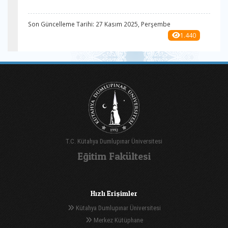
Son Güncelleme Tarihi: 27 Kasım 2025, Perşembe
1.440
T.C. Kütahya Dumlupınar Üniversitesi
Eğitim Fakültesi
Hızlı Erişimler
Kütahya Dumlupınar Üniversitesi
Merkez Kütüphane