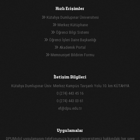
Hızlı Erişimler
Kütahya Dumlupınar Üniversitesi
Merkez Kütüphane
Öğrenci Bilgi Sistemi
Öğrenci İşleri Daire Başkanlığı
Akademik Portal
Memnuniyet Bildirim Formu
İletişim Bilgileri
Kütahya Dumlupınar Üniv. Merkez Kampüs Tavşanlı Yolu 10. km KÜTAHYA
0 (274) 443 45 16
0 (274) 443 03 61
ef@dpu.edu.tr
Uygulamalar
DPUMobil uygulamasını telefonunuza kurarak üniversitemiz hakkındaki her şeye