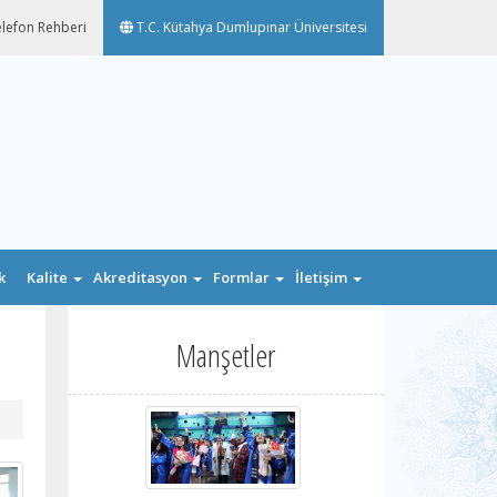
lefon Rehberi
T.C. Kütahya Dumlupınar Üniversitesi
k
Kalite
Akreditasyon
Formlar
İletişim
n
Manşetler