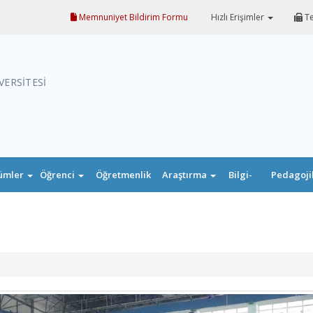
Memnuniyet Bildirim Formu
Hızlı Erişimler
Te
VERSİTESİ
ümler
Öğrenci
Öğretmenlik
Araştırma
Bilgi-
Pedagoji
Uygulaması
Belge
Formasyo